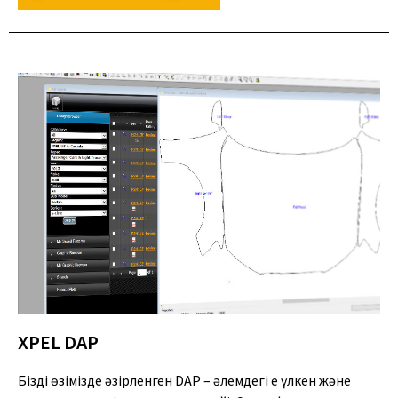
XPEL DAP
Біздің өзімізде әзірленген DAP – әлемдегі ең үлкен және