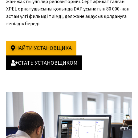
жан-жақты үлгілер репозиторийі. Сертификатталған
XPEL орнатушысының қолында DAP ұсынатын 80 000-нан
астам үлгі фильмді тиімді, дәл және ақаусыз қолдануға
кепілдік береді.
НАЙТИ УСТАНОВЩИКА
СТАТЬ УСТАНОВЩИКОМ